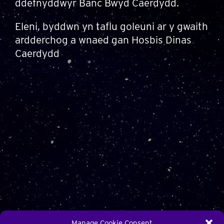
ddefnyddwyr Banc Bwyd Caerdydd.
Eleni, byddwn yn taflu goleuni ar y gwaith
ardderchog a wnaed gan Hosbis Dinas
Caerdydd
Manage Cookie Consent