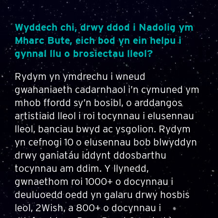
Wyddech chi, drwy ddod i Nadolig ym
Mharc Bute, eich bod yn ein helpu i
gynnal llu o brosiectau lleol?
Rydym yn ymdrechu i wneud
gwahaniaeth cadarnhaol i’n cymuned ym
mhob ffordd sy’n bosibl, o arddangos
artistiaid lleol i roi tocynnau i elusennau
lleol, banciau bwyd ac ysgolion. Rydym
yn cefnogi 10 o elusennau bob blwyddyn
drwy ganiatáu iddynt ddosbarthu
tocynnau am ddim. Y llynedd,
gwnaethom roi 1000+ o docynnau i
deuluoedd oedd yn galaru drwy hosbis
leol, 2Wish, a 800+ o docynnau i